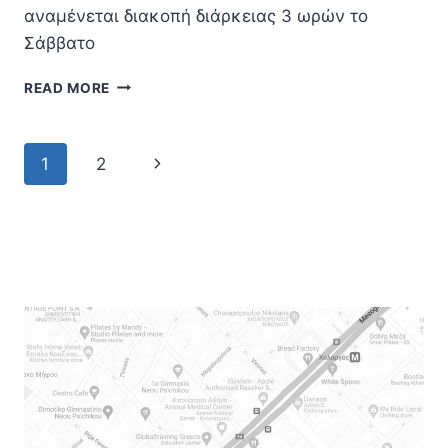
αναμένεται διακοπή διάρκειας 3 ωρών το
Σάββατο
ARCHICAD
READ MORE
28.0.1
HOTFIX
Page
Next
1
2
navigation
Page