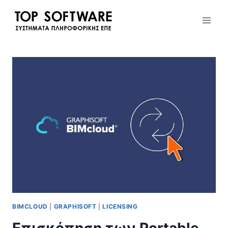
Skip
to
content
BIMCLOUD
|
GRAPHISOFT
|
LICENSING
Επισκόπηση των Portable