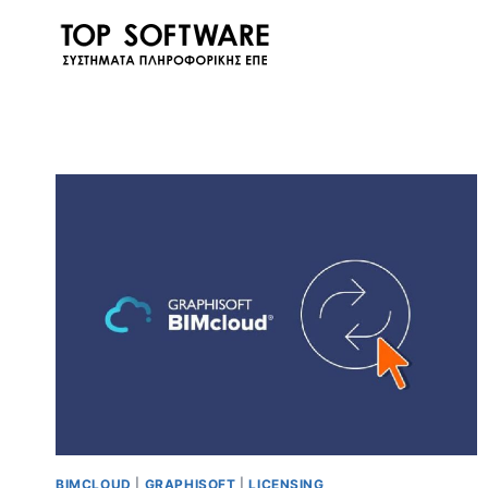
Skip
to
content
BIMCLOUD
|
GRAPHISOFT
|
LICENSING