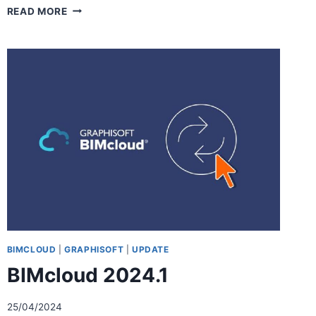
ΡΟΈΣ
READ MORE
ΕΡΓΑΣΊΑΣ
PORTABLE
CLOUD
LICENSING
ΣΤΗ
HOME
COMPANY
BIMCLOUD
|
GRAPHISOFT
|
UPDATE
BIMcloud 2024.1
25/04/2024