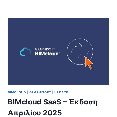
CLOUD
LICENSING
ΣΤΗ
HOST
COMPANY
BIMCLOUD
|
GRAPHISOFT
|
UPDATE
BIMcloud SaaS – Έκδοση
Απριλίου 2025